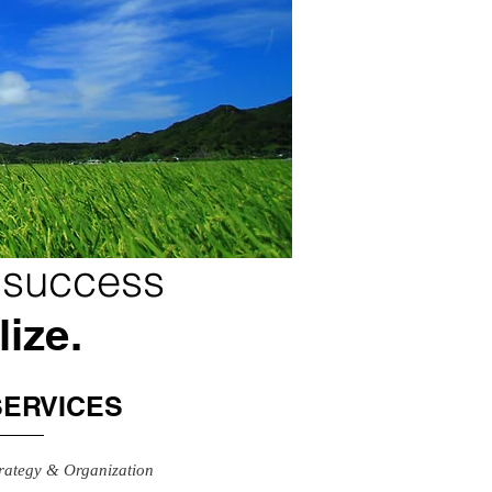
 success
lize.
SERVICES
rategy & Organization